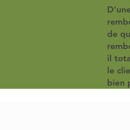
D'une
rembo
de qu
rembo
il tot
le cl
bien 