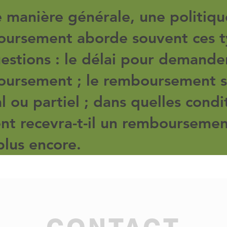
 manière générale, une politiqu
ursement aborde souvent ces t
estions : le délai pour demande
ursement ; le remboursement se
al ou partiel ; dans quelles condi
ient recevra-t-il un remboursemen
plus encore.