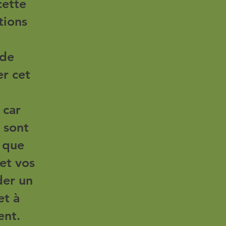
cette
tions
e
 de
r cet
 car
 sont
 que
 et vos
der un
et à
ent.