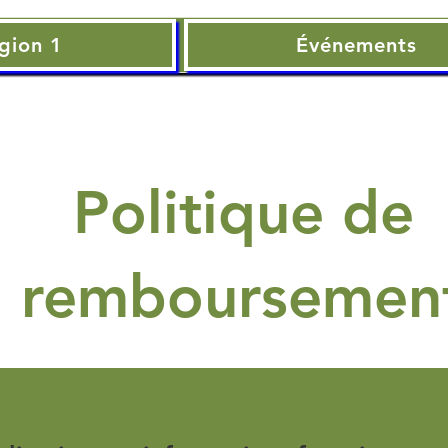
gion 1
Événements
Politique de
remboursemen
s juridique