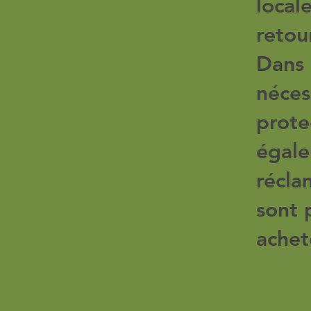
local
retou
Dans 
néces
prote
égale
récla
sont p
achet
Ce qu'i
rembo