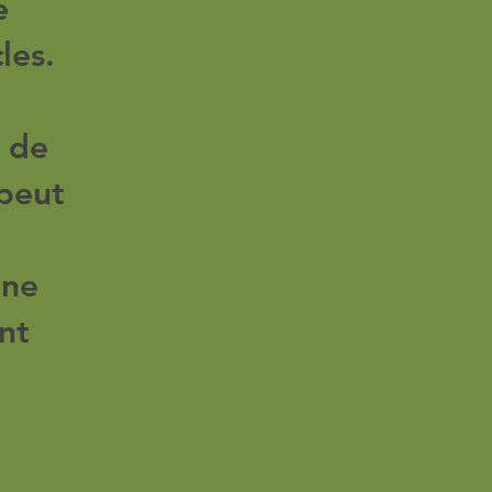
e
les.
s de
peut
 ne
ont