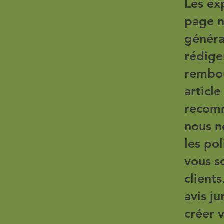
Les ex
page n
généra
rédige
rembou
articl
recomm
nous n
les po
vous s
client
avis j
créer 