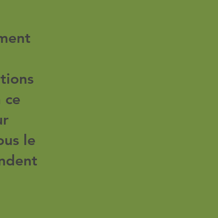
ement
ations
n ce
ur
us le
endent