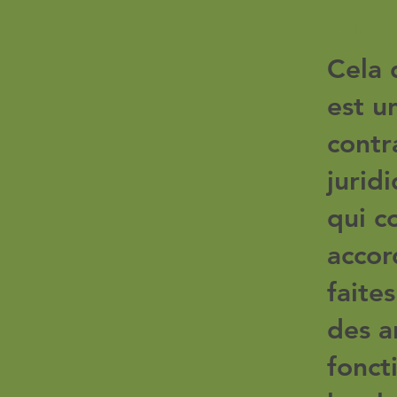
Politi
Cela 
est u
contr
jurid
qui c
accor
faite
des a
fonct