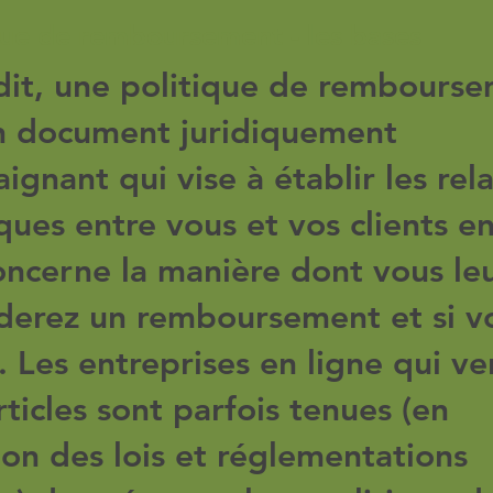
que de remboursement - les bases
dit, une politique de rembours
n document juridiquement
aignant qui vise à établir les rel
iques entre vous et vos clients e
oncerne la manière dont vous le
derez un remboursement et si vo
s. Les entreprises en ligne qui v
rticles sont parfois tenues (en
ion des lois et réglementations