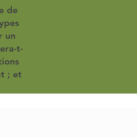
e de
ypes
r un
ra-t-
tions
t ; et