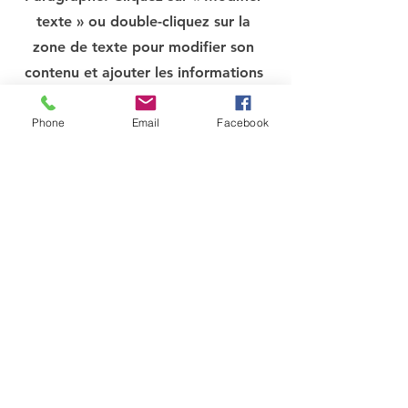
texte » ou double-cliquez sur la
zone de texte pour modifier son
contenu et ajouter les informations
que vous souhaitez partager.
Phone
Email
Facebook
Les personnes veulent en savoir plus
sur vous. N’hésitez pas à ajouter des
anecdotes à votre sujet pour vous
présenter de façon chaleureuse.
Nom du service