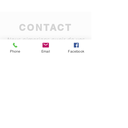
CONTACT
Nous aimerions avoir de vos
nouvelles
Phone
Email
Facebook
INFO@REGION1.COM